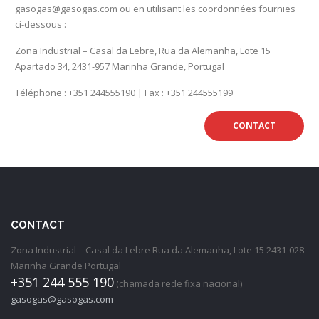
gasogas@gasogas.com ou en utilisant les coordonnées fournies
ci-dessous :
Zona Industrial – Casal da Lebre, Rua da Alemanha, Lote 15
Apartado 34, 2431-957 Marinha Grande, Portugal
Téléphone : +351 244555190 | Fax : +351 244555199
CONTACT
CONTACT
Zona Industrial – Casal da Lebre Rua da Alemanha, Lote 15 2431-028
Marinha Grande Portugal
+351 244 555 190
(chamada rede fixa nacional)
gasogas@gasogas.com